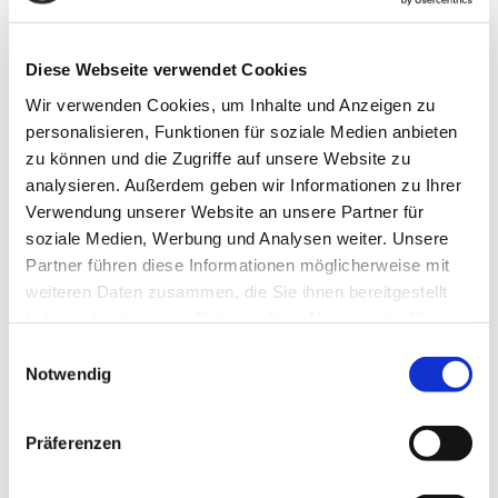
Schraubensatz, Nachrüsten Montageanleitung u. Gutachten. Bei
Fragen zur ausgewählten Anhängerkupplung für den Seat Leon
Fließheck rufen Sie uns gern an.
Diese Webseite verwendet Cookies
Anhängelast: 2000 kg
Stützlast: 127 kg
Wir verwenden Cookies, um Inhalte und Anzeigen zu
personalisieren, Funktionen für soziale Medien anbieten
238,58 €
zu können und die Zugriffe auf unsere Website zu
inkl. 19 % MwSt. zzgl.
Versandkosten
analysieren. Außerdem geben wir Informationen zu Ihrer
DETAILS
Verwendung unserer Website an unsere Partner für
soziale Medien, Werbung und Analysen weiter. Unsere
Partner führen diese Informationen möglicherweise mit
Anhängerkupplung für Seat-Leon Fließheck Typ KL, ohne
weiteren Daten zusammen, die Sie ihnen bereitgestellt
Elektrosatzvorbereitung, Baureihe 2023- V-abnehmbar
haben oder die sie im Rahmen Ihrer Nutzung der Dienste
Anhängerkupplung für Seat Leon Fließheck: Anhängerkupplung
gesammelt haben.
Einwilligungsauswahl
vertikal abnehmbar, Comfortverschluss- automatic,
abschließbar, ähnlich Abbildung. Lieferumfang für die Montage:
Notwendig
Komplette AHK incl. Querträger, Befestigungsteile,
Kupplungskugel, Schraubensatz, Nachrüsten Montageanleitung
u. Gutachten. Bei Fragen zur ausgewählten Anhängerkupplung
Präferenzen
für den Seat Leon Fließheck rufen Sie uns gern an.
Anhängelast: 2100 kg
Stützlast: 100 kg