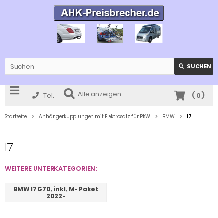
SUCHEN
Alle anzeigen
Tel.
(
0
)
Startseite
Anhängerkupplungen mit Elektrosatz für PKW
BMW
I7
I7
WEITERE UNTERKATEGORIEN:
BMW I7 G70, inkl, M- Paket
2022-