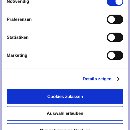
Mehr über...
Notwendig
Lieferzeit
Präferenzen
Artikelfinder
Statistiken
Vertrag widerrufen
Marketing
Informationen
Liefer- und Versandkosten
Details zeigen
Privatsphäre und Datenschutz
Impressum
Cookies zulassen
Kontakt
Sitemap
Auswahl erlauben
Widerrufsrecht & Widerrufsformular
AGB