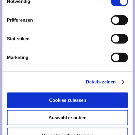
Mehr über...
Notwendig
Lieferzeit
Präferenzen
Artikelfinder
Statistiken
Vertrag widerrufen
Marketing
Informationen
Liefer- und Versandkosten
Details zeigen
Privatsphäre und Datenschutz
Impressum
Cookies zulassen
Kontakt
Sitemap
Auswahl erlauben
Widerrufsrecht & Widerrufsformular
AGB