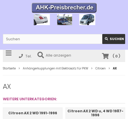
SUCHEN
Alle anzeigen
Tel.
(
0
)
Startseite
Anhängerkupplungen mit Elektrosatz für PKW
Citroen
AX
AX
WEITERE UNTERKATEGORIEN:
Citroen AX 2 WD u, 4 WD 1987-
Citroen AX 2 WD 1991-1996
1996