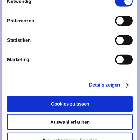
Mehr über...
Notwendig
Lieferzeit
Präferenzen
Artikelfinder
Statistiken
Vertrag widerrufen
Marketing
Informationen
Liefer- und Versandkosten
Details zeigen
Privatsphäre und Datenschutz
Impressum
Cookies zulassen
Kontakt
Sitemap
Auswahl erlauben
Widerrufsrecht & Widerrufsformular
AGB