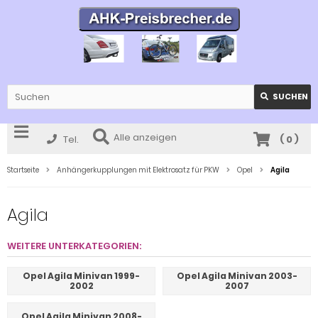
SUCHEN
Alle anzeigen
Tel.
(
0
)
Startseite
Anhängerkupplungen mit Elektrosatz für PKW
Opel
Agila
Agila
WEITERE UNTERKATEGORIEN:
Opel Agila Minivan 1999-
Opel Agila Minivan 2003-
2002
2007
Opel Agila Minivan 2008-