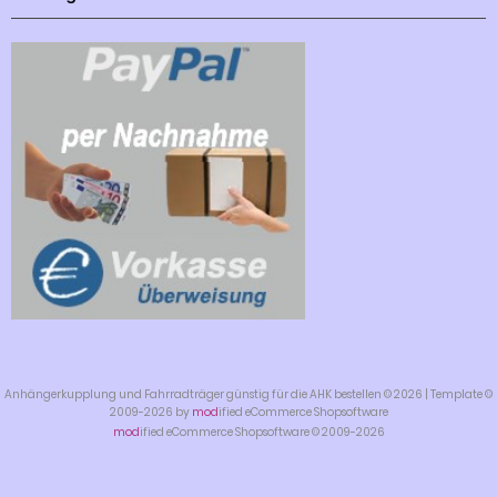
Anhängerkupplung und Fahrradträger günstig für die AHK bestellen © 2026 | Template ©
2009-2026 by
mod
ified eCommerce Shopsoftware
mod
ified eCommerce Shopsoftware © 2009-2026