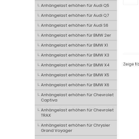
Anhängelast erhöhen für Audi Q5
Anhängelast erhöhen für Audi Q7
Anhängelast erhöhen für Audi S6
Anhängelast erhöhen für BMW 2er
Anhängelast erhöhen für BMW X1
Anhängelast erhöhen für BMW X3
Zeige
1
Anhängelast erhöhen für BMW X4
Anhängelast erhöhen für BMW X5
Anhängelast erhöhen für BMW X6
Anhängelast erhöhen für Chevrolet
Captiva
Anhängelast erhöhen für Chevrolet
TRAX
Anhängelast erhöhen für Chrysler
Grand Voyager