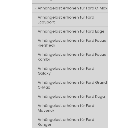
Anhängelast erhöhen für Ford C-Max
Anhängelast erhöhen für Ford
EcoSport
Anhängelast erhöhen für Ford Edge
Anhängelast erhöhen für Ford Focus
Fließheck
Anhängelast erhöhen für Ford Focus
Kombi
Anhängelast erhöhen für Ford
Galaxy
Anhängelast erhöhen für Ford Grand
C-Max
Anhängelast erhöhen für Ford Kuga
Anhängelast erhöhen für Ford
Maverick
Anhängelast erhöhen für Ford
Ranger