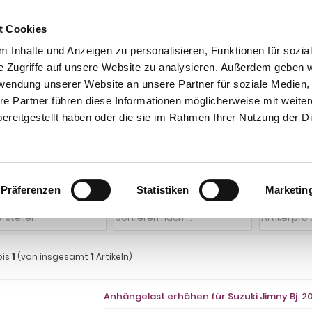
t Cookies
 Inhalte und Anzeigen zu personalisieren, Funktionen für sozia
e Zugriffe auf unsere Website zu analysieren. Außerdem geben w
rwendung unserer Website an unsere Partner für soziale Medien
re Partner führen diese Informationen möglicherweise mit weite
ntakt
0 44 89 - 92 34 67 6
AHK-Finder
Kasse
ereitgestellt haben oder die sie im Rahmen Ihrer Nutzung der D
Anhängelast erhöhen
Anhängelast erhöhen für Suzuki Jimny
ngelast erhöhen für Suzuki Jimny
Präferenzen
Statistiken
Marketin
bis
1
(von insgesamt
1
Artikeln)
Anhängelast erhöhen für Suzuki Jimny Bj. 2