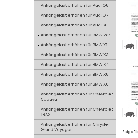
Anhängelast erhöhen für Audi Q5
Anhängelast erhöhen für Audi Q7
Anhängelast erhöhen für Audi S6
Anhängelast erhöhen für BMW 2er
Anhängelast erhöhen für BMW X1
Anhängelast erhöhen für BMW X3
Anhängelast erhöhen für BMW X4
Anhängelast erhöhen für BMW X5
Anhängelast erhöhen für BMW X6
Anhängelast erhöhen für Chevrolet
Captiva
Anhängelast erhöhen für Chevrolet
TRAX
Anhängelast erhöhen für Chrysler
Grand Voyager
Zeige
1