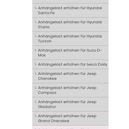
Anhängelast erhöhen für Hyundai
Santa Fe
Anhängelast erhöhen für Hyundai
Staria
Anhängelast erhöhen für Hyundai
Tucson
Anhängelast erhöhen für Isuzu D-
Max
Anhängelast erhöhen für Iveco Daily
Anhängelast erhöhen für Jeep
Cherokee
Anhängelast erhöhen für Jeep
Compass
Anhängelast erhöhen für Jeep
Gladiator
Anhängelast erhöhen für Jeep
Grand Cherokee