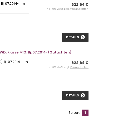
. 07.2014- . Im
622,64 €
inkl. 19 % MwSt. zzgl.
Versandkosten
DETAILS
, Klasse M1G, Bj. 07.2014- (Gutachten)
Bj. 07.2014- . Im
622,64 €
inkl. 19 % MwSt. zzgl.
Versandkosten
DETAILS
Seiten:
1