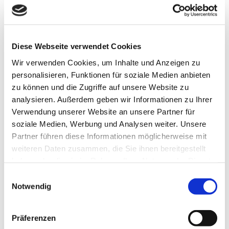
Anhängelast erhöhen für Ford Tourneo
Anhängelast erhöhen für Ford Transit
Anhängelast erhöhen für Hyundai Galloper
Anhängelast erhöhen für Hyundai H-1
Anhängelast erhöhen für Hyundai H350
Diese Webseite verwendet Cookies
Anhängelast erhöhen für Hyundai IX35
Wir verwenden Cookies, um Inhalte und Anzeigen zu
Anhängelast erhöhen für Hyundai IX55
Anhängelast erhöhen für Hyundai Kona
personalisieren, Funktionen für soziale Medien anbieten
Anhängelast erhöhen für Hyundai Santa Fe
zu können und die Zugriffe auf unsere Website zu
Anhängelast erhöhen für Hyundai Staria
analysieren. Außerdem geben wir Informationen zu Ihrer
Anhängelast erhöhen für Hyundai Tucson
Anhängelast erhöhen für Isuzu D-Max
Verwendung unserer Website an unsere Partner für
Anhängelast erhöhen für Iveco Daily
soziale Medien, Werbung und Analysen weiter. Unsere
Anhängelast erhöhen für Jeep Cherokee
Partner führen diese Informationen möglicherweise mit
Anhängelast erhöhen für Jeep Compass
Anhängelast erhöhen für Jeep Gladiator
weiteren Daten zusammen, die Sie ihnen bereitgestellt
Anhängelast erhöhen für Jeep Grand Cherokee
haben oder die sie im Rahmen Ihrer Nutzung der Dienste
Anhängelast erhöhen für Jeep Renegade
gesammelt haben.
Anhängelast erhöhen für Jeep Renegade Trailhawk
Einwilligungsauswahl
Anhängelast erhöhen für Jeep Wrangler
Notwendig
Anhängelast erhöhen für Kia Sorento
Anhängelast erhöhen für Kia Sportage
Anhängelast erhöhen für Land Rover Discovery Sport
Präferenzen
Anhängelast erhöhen für Land Rover Evoque