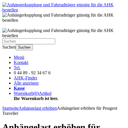
Suchen
Suchen
Menü
Kontakt
Tel.
0 44 89 - 92 34 67 6
AHK-Finder
Alle anzeigen
Kasse
Warenkorb
(
0
)
Artikel
Ihr Warenkorb ist leer.
Startseite
Anhängelast erhöhen
Anhängelast erhöhen für Peugeot
Traveller
Anhängelast erhöhen für