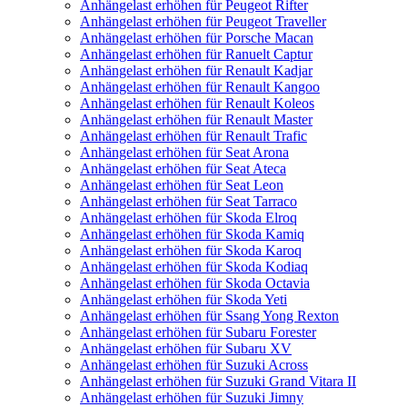
Anhängelast erhöhen für Peugeot Rifter
Anhängelast erhöhen für Peugeot Traveller
Anhängelast erhöhen für Porsche Macan
Anhängelast erhöhen für Ranuelt Captur
Anhängelast erhöhen für Renault Kadjar
Anhängelast erhöhen für Renault Kangoo
Anhängelast erhöhen für Renault Koleos
Anhängelast erhöhen für Renault Master
Anhängelast erhöhen für Renault Trafic
Anhängelast erhöhen für Seat Arona
Anhängelast erhöhen für Seat Ateca
Anhängelast erhöhen für Seat Leon
Anhängelast erhöhen für Seat Tarraco
Anhängelast erhöhen für Skoda Elroq
Anhängelast erhöhen für Skoda Kamiq
Anhängelast erhöhen für Skoda Karoq
Anhängelast erhöhen für Skoda Kodiaq
Anhängelast erhöhen für Skoda Octavia
Anhängelast erhöhen für Skoda Yeti
Anhängelast erhöhen für Ssang Yong Rexton
Anhängelast erhöhen für Subaru Forester
Anhängelast erhöhen für Subaru XV
Anhängelast erhöhen für Suzuki Across
Anhängelast erhöhen für Suzuki Grand Vitara II
Anhängelast erhöhen für Suzuki Jimny