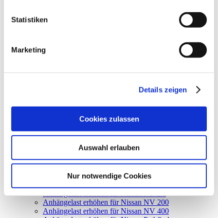
Anhängelast erhöhen für MAN TGE
Anhängelast erhöhen für Mazda BT-50
Anhängelast erhöhen für Mazda CX-3
Statistiken
Anhängelast erhöhen für Mazda CX-5
Anhängelast erhöhen für Mercedes Citan
Anhängelast erhöhen für Mercedes GLA
Marketing
Anhängelast erhöhen für Mercedes GLC
Anhängelast erhöhen für Mercedes GLK
Anhängelast erhöhen für Mercedes Sprinter
Anhängelast erhöhen für Mercedes Viano
Anhängelast erhöhen für Mercedes Vito
Details zeigen
Anhängelast erhöhen für Mitsubishi ASX
Anhängelast erhöhen für Mitsubishi Eclipse Cross
Anhängelast erhöhen für Mitsubishi L200
Cookies zulassen
Anhängelast erhöhen für Mitsubishi Outlander
Anhängelast erhöhen für Mitsubishi Pajero L040
Anhängelast erhöhen für Mitsubishi Pajero Sport K90
Auswahl erlauben
Anhängelast erhöhen für Mitsubishi Pajero V20
Anhängelast erhöhen für Mitsubishi Pajero V60
Anhängelast erhöhen für Nissan Intetrstar
Anhängelast erhöhen für Nissan Juke
Nur notwendige Cookies
Anhängelast erhöhen für Nissan Murano
Anhängelast erhöhen für Nissan Navara
Anhängelast erhöhen für Nissan NV 200
Anhängelast erhöhen für Nissan NV 400