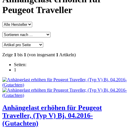
Peugeot Traveller
Zeige
1
bis
1
(von insgesamt
1
Artikeln)
Seiten:
1
Anhängelast erhöhen für Peugeot
Traveller, (Typ V) Bj. 04.2016-
(Gutachten)