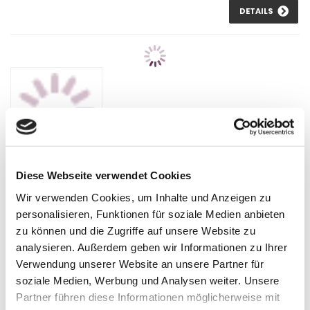
DETAILS
Diese Webseite verwendet Cookies
Anhängelast erhöhen für Citroen C3 Aircross, Bj. 06.2017-
(Gutachten)
Wir verwenden Cookies, um Inhalte und Anzeigen zu
personalisieren, Funktionen für soziale Medien anbieten
Anhängelast Erhöhung für Citroen C3 Aircross, Bj. 06.2017-. Im
Lieferumfang befindet sich ein...
zu können und die Zugriffe auf unsere Website zu
analysieren. Außerdem geben wir Informationen zu Ihrer
622,64 €
Verwendung unserer Website an unsere Partner für
inkl. 19 % MwSt. zzgl.
Versandkosten
soziale Medien, Werbung und Analysen weiter. Unsere
DETAILS
Partner führen diese Informationen möglicherweise mit