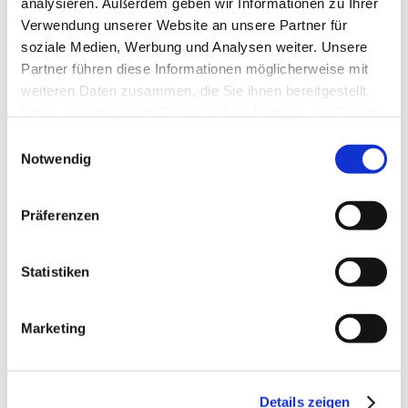
analysieren. Außerdem geben wir Informationen zu Ihrer
inkl. 19 % MwSt. zzgl.
Versandkosten
Verwendung unserer Website an unsere Partner für
DETAILS
soziale Medien, Werbung und Analysen weiter. Unsere
Partner führen diese Informationen möglicherweise mit
weiteren Daten zusammen, die Sie ihnen bereitgestellt
haben oder die sie im Rahmen Ihrer Nutzung der Dienste
gesammelt haben.
Einwilligungsauswahl
Notwendig
Präferenzen
Statistiken
Marketing
Anhängelast erhöhen für Nissan Pathfinder R51, Bj. 2004-2013
(feststehende AHK inkl. Gutachten)
Details zeigen