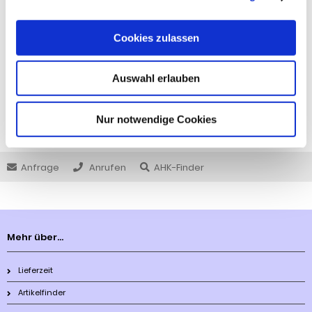
Anhängelast Erhöhung für Nissan Pathfinder Bj. 2004-2013. Im
Lieferumfang befindet sich eine ...
Cookies zulassen
1.097,78 €
inkl. 19 % MwSt. zzgl.
Versandkosten
Auswahl erlauben
DETAILS
Nur notwendige Cookies
Seiten:
1
Anfrage
Anrufen
AHK-Finder
Mehr über...
Lieferzeit
Artikelfinder