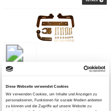
DETAILS
Anhängelast erhöhen für Nissan Pathfinder R51, Bj. 2004-2013
Diese Webseite verwendet Cookies
(feststehende AHK inkl. Gutachten)
Wir verwenden Cookies, um Inhalte und Anzeigen zu
Anhängelast Erhöhung für Nissan Pathfinder Bj. 2004-2013. Im
personalisieren, Funktionen für soziale Medien anbieten
Lieferumfang befindet sich eine ...
zu können und die Zugriffe auf unsere Website zu
1.097,78 €