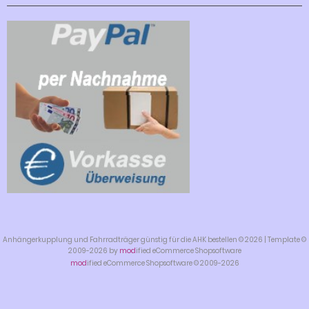
Anhängerkupplung und Fahrradträger günstig für die AHK bestellen © 2026 | Template ©
2009-2026 by
mod
ified eCommerce Shopsoftware
mod
ified eCommerce Shopsoftware © 2009-2026