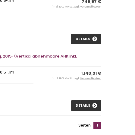
015-. Im
749,97 €
inkl. 19 % MwSt. zzgl.
Versandkosten
DETAILS
. 2015- (vertikal abnehmbare AHK inkl.
015-. Im
1.140,31 €
inkl. 19 % MwSt. zzgl.
Versandkosten
DETAILS
Seiten:
1