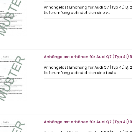
Anhängelast Erhöhung für Audi Q7 (Typ 4L) Bj. 
Lieferumfang befindet sich eine v...
Anhängelast erhöhen für Audi Q7 (Typ 4L) Bj
Anhängelast Erhöhung für Audi Q7 (Typ 4L) Bj. 2
Lieferumfang befindet sich eine fests...
Anhängelast erhöhen für Audi Q7 (Typ 4L) B