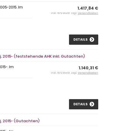
2005-2015. Im
1.417,84 €
inkl. 19 % MwSt. zzgl.
Versandkosten
DETAILS
. 2015- (feststehende AHK inkl. Gutachten)
015-. Im
1.140,31 €
inkl. 19 % MwSt. zzgl.
Versandkosten
DETAILS
j. 2015- (Gutachten)