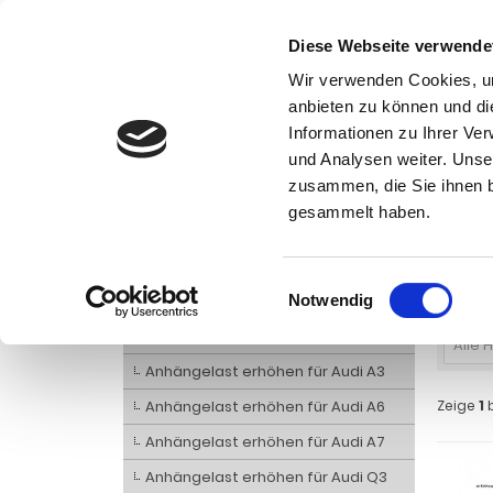
Diese Webseite verwende
Wir verwenden Cookies, um
anbieten zu können und di
Informationen zu Ihrer Ve
Kategorien
und Analysen weiter. Unse
Ko
zusammen, die Sie ihnen b
AHK- Zubehör, Ersatzteile
Startseite
gesammelt haben.
Aktionsware
Anhä
Anhängelast erhöhen
Einwilligungsauswahl
Notwendig
Anhängelast erhöhen für Alfa
Romeo Stelvio
Alle 
Anhängelast erhöhen für Audi A3
Anhängelast erhöhen für Audi A6
Zeige
1
Anhängelast erhöhen für Audi A7
Anhängelast erhöhen für Audi Q3