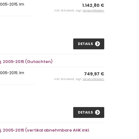
2005-2015. Im
1.142,80 €
inkl. 19 % MwSt. zzgl.
Versandkosten
DETAILS
j. 2005-2015 (Gutachten)
2005-2015. Im
749,97 €
inkl. 19 % MwSt. zzgl.
Versandkosten
DETAILS
. 2005-2015 (vertikal abnehmbare AHK inkl.