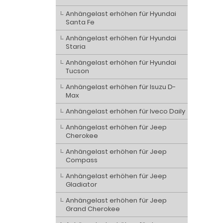
Anhängelast erhöhen für Hyundai
Santa Fe
Anhängelast erhöhen für Hyundai
Staria
Anhängelast erhöhen für Hyundai
Tucson
Anhängelast erhöhen für Isuzu D-
Max
Anhängelast erhöhen für Iveco Daily
Anhängelast erhöhen für Jeep
Cherokee
Anhängelast erhöhen für Jeep
Compass
Anhängelast erhöhen für Jeep
Gladiator
Anhängelast erhöhen für Jeep
Grand Cherokee