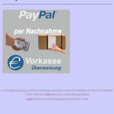
Anhängerkupplung und Fahrradträger günstig für die AHK bestellen © 2026 | Template ©
2009-2026 by
mod
ified eCommerce Shopsoftware
mod
ified eCommerce Shopsoftware © 2009-2026