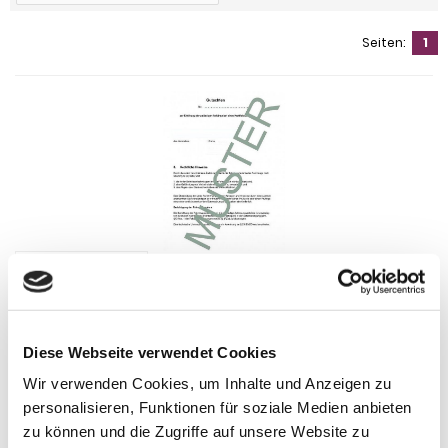
Seiten:
1
Diese Webseite verwendet Cookies
Wir verwenden Cookies, um Inhalte und Anzeigen zu
personalisieren, Funktionen für soziale Medien anbieten
Anhängelast erhöhen für Dodge Journey, Bj. 2011- (horizontal
abnehmbare AHK inkl. Gutachten)
zu können und die Zugriffe auf unsere Website zu