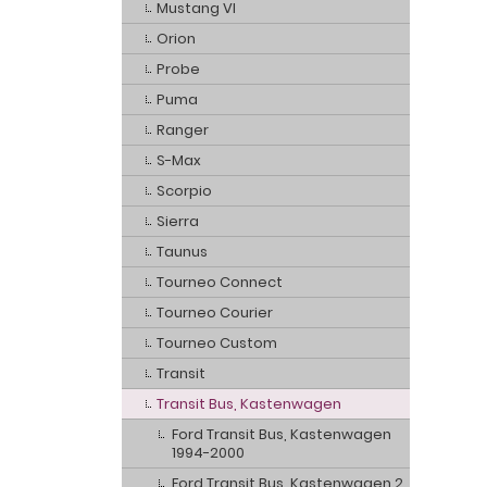
Mustang VI
Orion
Probe
Puma
Ranger
S-Max
Scorpio
Sierra
Taunus
Tourneo Connect
Tourneo Courier
Tourneo Custom
Transit
Transit Bus, Kastenwagen
Ford Transit Bus, Kastenwagen
1994-2000
Ford Transit Bus, Kastenwagen 2,