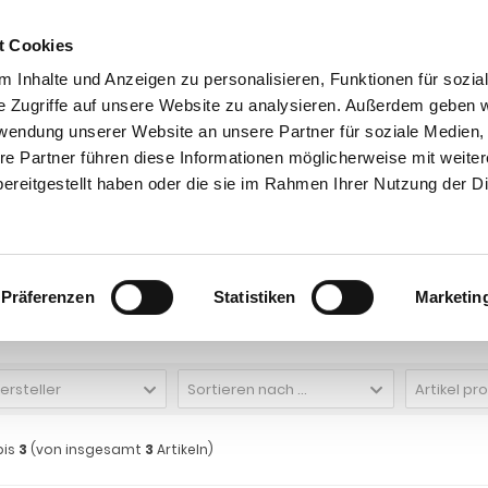
t Cookies
 Inhalte und Anzeigen zu personalisieren, Funktionen für sozia
e Zugriffe auf unsere Website zu analysieren. Außerdem geben w
rwendung unserer Website an unsere Partner für soziale Medien
re Partner führen diese Informationen möglicherweise mit weite
ntakt
0 44 89 - 92 34 67 6
AHK-Finder
Kasse
ereitgestellt haben oder die sie im Rahmen Ihrer Nutzung der D
Anhängerkupplungen für PKW ohne Esatz
Ford
Transit Bus, Kastenwagen
Elektrosatz Vorbereitung, Fzg, mit Euro 6,2 Motor 2024-
 Transit Bus, Kastenwagen 2, 9- 4,6 t 
Präferenzen
Statistiken
Marketin
trosatz Vorbereitung, Fzg, mit Euro 6,2
Hersteller
Sortieren nach ...
Artikel pr
bis
3
(von insgesamt
3
Artikeln)