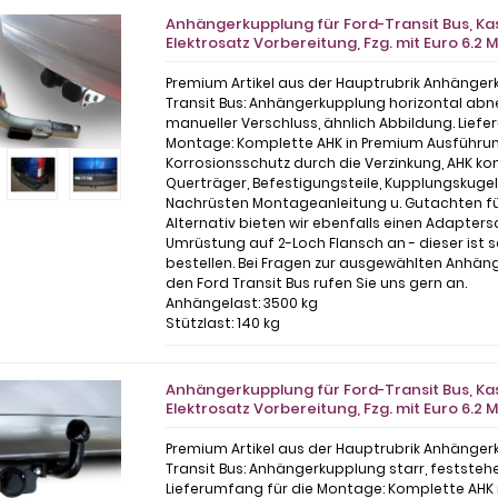
Anhängerkupplung für Ford-Transit Bus, Kas
Elektrosatz Vorbereitung, Fzg. mit Euro 6.
Premium Artikel aus der Hauptrubrik Anhänger
Transit Bus: Anhängerkupplung horizontal ab
manueller Verschluss, ähnlich Abbildung. Lief
Montage: Komplette AHK in Premium Ausführu
Korrosionsschutz durch die Verzinkung, AHK kom
Querträger, Befestigungsteile, Kupplungskuge
Nachrüsten Montageanleitung u. Gutachten für
Alternativ bieten wir ebenfalls einen Adapters
Umrüstung auf 2-Loch Flansch an - dieser ist 
bestellen. Bei Fragen zur ausgewählten Anhän
den Ford Transit Bus rufen Sie uns gern an.
Anhängelast: 3500 kg
Stützlast: 140 kg
Anhängerkupplung für Ford-Transit Bus, Kas
Elektrosatz Vorbereitung, Fzg. mit Euro 6.2 
Premium Artikel aus der Hauptrubrik Anhänger
Transit Bus: Anhängerkupplung starr, feststeh
Lieferumfang für die Montage: Komplette AHK