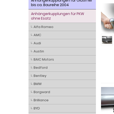
Anhängerkupplungen für Oldtimer
bis ca. Baureihe 2004
Anhängerkupplungen für PKW
ohne Esatz
Alfa Romeo
AMC
Audi
Austin
BAIC Motors
Bedford
Bentley
BMW
Borgward
Brilliance
BYD