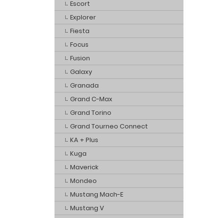
Escort
Explorer
Fiesta
Focus
Fusion
Galaxy
Granada
Grand C-Max
Grand Torino
Grand Tourneo Connect
KA + Plus
Kuga
Maverick
Mondeo
Mustang Mach-E
Mustang V