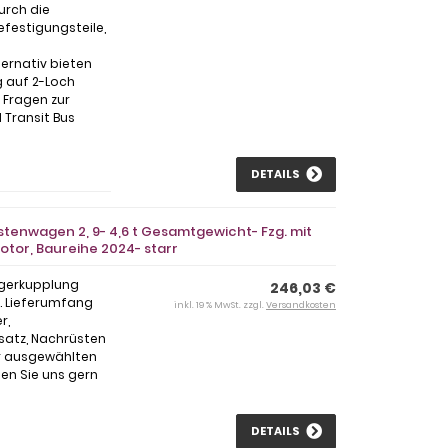
urch die
efestigungsteile,
ternativ bieten
g auf 2-Loch
i Fragen zur
Transit Bus
DETAILS
tenwagen 2, 9- 4,6 t Gesamtgewicht- Fzg. mit
Motor, Baureihe 2024- starr
ngerkupplung
246,03 €
l. Lieferumfang
inkl. 19 % MwSt. zzgl.
Versandkosten
r,
satz, Nachrüsten
ur ausgewählten
en Sie uns gern
DETAILS