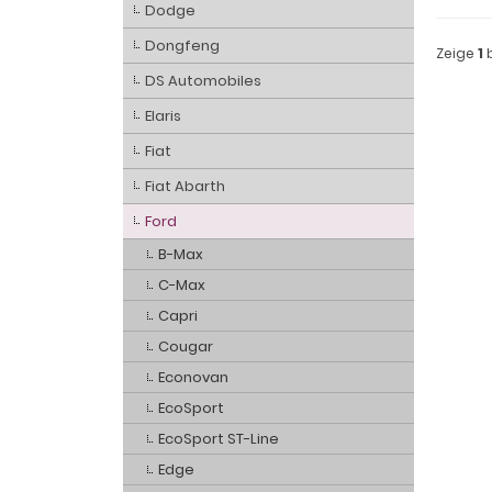
Dodge
Dongfeng
Zeige
1
DS Automobiles
Elaris
Fiat
Fiat Abarth
Ford
B-Max
C-Max
Capri
Cougar
Econovan
EcoSport
EcoSport ST-Line
Edge