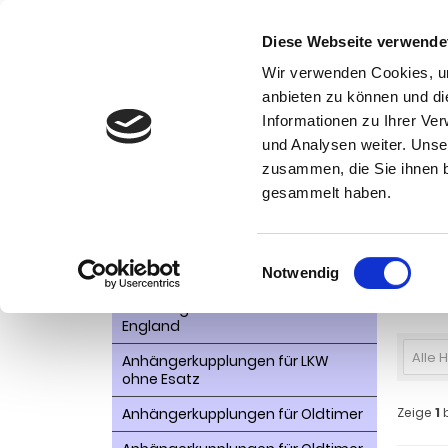
Diese Webseite verwende
Wir verwenden Cookies, um
anbieten zu können und di
Informationen zu Ihrer Ve
Kategorien
und Analysen weiter. Unse
Ko
zusammen, die Sie ihnen b
AHK- Zubehör, Ersatzteile
Startseite
gesammelt haben.
Fzg, mit 
Aktionsware
Anhängelast erhöhen
Einwilligungsauswahl
Ford
Notwendig
Anhängerkupplungen für
Elek
Fahrzeuge aus den USA Canada
England
Alle 
Anhängerkupplungen für LKW
ohne Esatz
Anhängerkupplungen für Oldtimer
Zeige
1