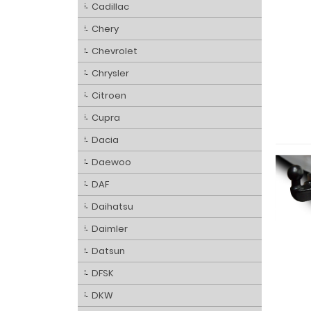
Cadillac
Chery
Chevrolet
Chrysler
Citroen
Cupra
Dacia
Daewoo
DAF
Daihatsu
Daimler
Datsun
DFSK
DKW