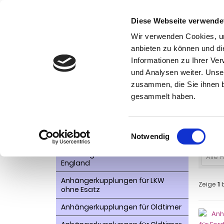
Diese Webseite verwende
Wir verwenden Cookies, um
anbieten zu können und di
Informationen zu Ihrer Ve
Kategorien
und Analysen weiter. Unse
Ko
zusammen, die Sie ihnen b
AHK- Zubehör, Ersatzteile
Startseite
gesammelt haben.
Aktionsware
Ford
Anhängelast erhöhen
Einwilligungsauswahl
Notwendig
Anhängerkupplungen für
Fahrzeuge aus den USA Canada
Alle 
England
Anhängerkupplungen für LKW
Zeige
1
ohne Esatz
Anhängerkupplungen für Oldtimer