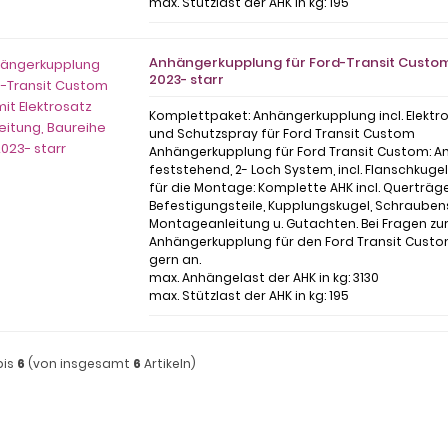
max. Stützlast der AHK in kg: 195
Anhängerkupplung für Ford-Transit Custom 
2023- starr
Komplettpaket: Anhängerkupplung incl. Elektr
und Schutzspray für Ford Transit Custom
Anhängerkupplung für Ford Transit Custom: 
feststehend, 2- Loch System, incl. Flanschkuge
für die Montage: Komplette AHK incl. Querträge
Befestigungsteile, Kupplungskugel, Schrauben
Montageanleitung u. Gutachten. Bei Fragen z
Anhängerkupplung für den Ford Transit Custo
gern an.
max. Anhängelast der AHK in kg: 3130
max. Stützlast der AHK in kg: 195
bis
6
(von insgesamt
6
Artikeln)