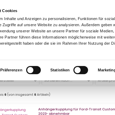
t Cookies
 Inhalte und Anzeigen zu personalisieren, Funktionen für sozia
e Zugriffe auf unsere Website zu analysieren. Außerdem geben w
rwendung unserer Website an unsere Partner für soziale Medien
re Partner führen diese Informationen möglicherweise mit weite
ntakt
0 44 89 - 92 34 67 6
AHK-Finder
Kasse
ereitgestellt haben oder die sie im Rahmen Ihrer Nutzung der D
Anhängerkupplungen mit Elektrosatz für PKW
Ford
Transit Custom
Ford 
 Transit Custom Fzg, mit Elektrosatz V
Präferenzen
Statistiken
Marketin
Hersteller
Sortieren nach ...
Artikel pr
bis
6
(von insgesamt
6
Artikeln)
Anhängerkupplung für Ford-Transit Custom 
2023- abnehmbar