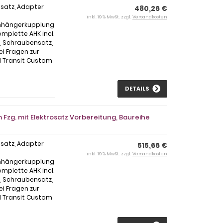
osatz, Adapter
480,26 €
inkl. 19 % MwSt. zzgl.
Versandkosten
Anhängerkupplung
mplette AHK incl.
l, Schraubensatz,
i Fragen zur
 Transit Custom
DETAILS
Fzg. mit Elektrosatz Vorbereitung, Baureihe
osatz, Adapter
515,66 €
inkl. 19 % MwSt. zzgl.
Versandkosten
Anhängerkupplung
mplette AHK incl.
l, Schraubensatz,
i Fragen zur
 Transit Custom