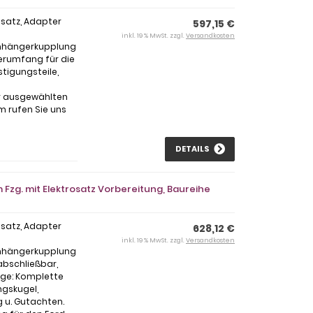
osatz, Adapter
597,15 €
inkl. 19 % MwSt. zzgl.
Versandkosten
Anhängerkupplung
ferumfang für die
stigungsteile,
ur ausgewählten
m rufen Sie uns
DETAILS
Fzg. mit Elektrosatz Vorbereitung, Baureihe
osatz, Adapter
628,12 €
inkl. 19 % MwSt. zzgl.
Versandkosten
Anhängerkupplung
abschließbar,
age: Komplette
ngskugel,
 u. Gutachten.