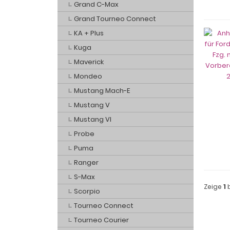
Grand C-Max
Grand Tourneo Connect
KA + Plus
Kuga
Maverick
Mondeo
Mustang Mach-E
Mustang V
Mustang VI
Probe
Puma
Ranger
S-Max
Zeige
1
Scorpio
Tourneo Connect
Tourneo Courier