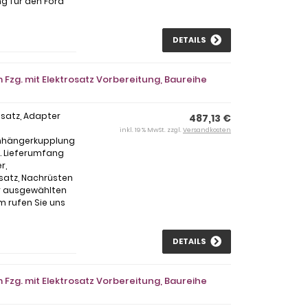
g für den Ford
DETAILS
Fzg. mit Elektrosatz Vorbereitung, Baureihe
osatz, Adapter
487,13 €
inkl. 19 % MwSt. zzgl.
Versandkosten
Anhängerkupplung
l. Lieferumfang
r,
satz, Nachrüsten
ur ausgewählten
m rufen Sie uns
DETAILS
Fzg. mit Elektrosatz Vorbereitung, Baureihe