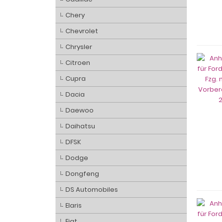
Chery
Chevrolet
Chrysler
Citroen
Cupra
Dacia
Daewoo
Daihatsu
DFSK
Dodge
Dongfeng
DS Automobiles
Elaris
Fiat