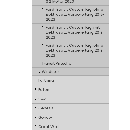
6,2 Motor 2023-
Ford Transit Custom Fzg, ohne
Elektrosatz Vorbereitung 2019-
2023
Ford Transit Custom Fzg. mit
Elektrosatz Vorbereitung 2019-
2023
Ford Transit Custom Fzg. ohne
Elektrosatz Vorbereitung 2019-
2023
Transit Pritsche
Windstar
Forthing
Foton
GAZ
Genesis
Gonow
Great Wall