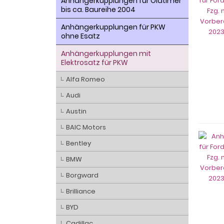
Anhängerkupplungen für Oldtimer
bis ca. Baureihe 2004
Anhängerkupplungen für PKW
ohne Esatz
Anhängerkupplungen mit
Elektrosatz für PKW
Alfa Romeo
Audi
Austin
BAIC Motors
Bentley
BMW
Borgward
Brilliance
BYD
Cadillac