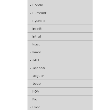
Honda
Hummer
Hyundai
Infiniti
Intrall
Isuzu
Iveco
JAC
Jaecoo
Jaguar
Jeep
KGM
Kia
Lada