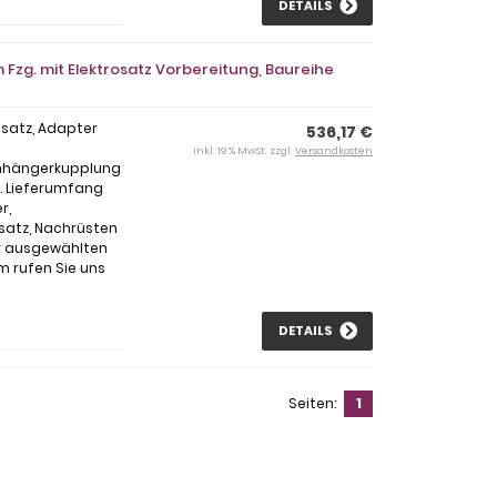
DETAILS
Fzg. mit Elektrosatz Vorbereitung, Baureihe
osatz, Adapter
536,17 €
inkl. 19 % MwSt. zzgl.
Versandkosten
Anhängerkupplung
l. Lieferumfang
r,
satz, Nachrüsten
ur ausgewählten
m rufen Sie uns
DETAILS
Seiten:
1