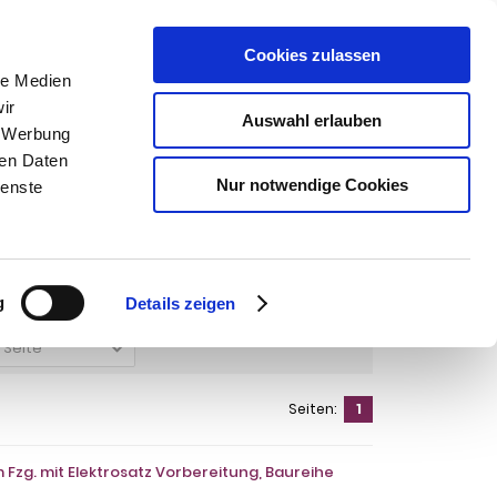
Cookies zulassen
SUCHEN
le Medien
ir
Auswahl erlauben
, Werbung
ren Daten
Warenkorb
0
Artikel
Nur notwendige Cookies
ienste
Transit Custom Fzg, mit Elektrosatz Vorbereitung 2023-
orbereitung 2023-
g
Details zeigen
o Seite
Seiten:
1
Fzg. mit Elektrosatz Vorbereitung, Baureihe