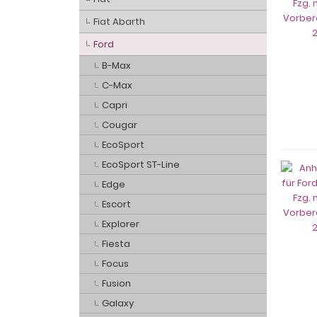
Fiat Abarth
Ford
B-Max
C-Max
Capri
Cougar
EcoSport
EcoSport ST-Line
Edge
Escort
Explorer
Fiesta
Focus
Fusion
Galaxy