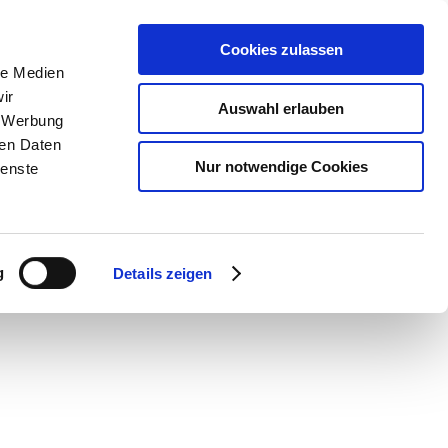
Cookies zulassen
le Medien
SUCHEN
ir
Auswahl erlauben
, Werbung
Warenkorb
0
Artikel
ren Daten
Nur notwendige Cookies
ienste
g
Details zeigen