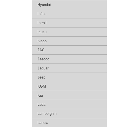
Hyundai
Infiniti
Intrall
Isuzu
Iveco
JAC
Jaecoo
Jaguar
Jeep
KGM
Kia
Lada
Lamborghini
Lancia