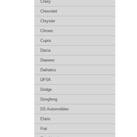
Chery
Chevrolet
Chrysler
Citroen
Cupra
Dacia
Daewoo
Daihatsu
DFSK
Dodge
Dongfeng
DS Automobiles
Elaris
Fiat