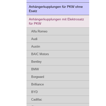
Anhängerkupplungen für PKW ohne
Esatz
Anhängerkupplungen mit Elektrosatz
für PKW
Alfa Romeo
Audi
Austin
BAIC Motors
Bentley
BMW
Borgward
Brilliance
BYD
Cadillac