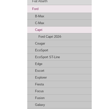
Fiat Abarth
Ford
B-Max
C-Max
Capri
Ford Capri 2024-
Cougar
EcoSport
EcoSport ST-Line
Edge
Escort
Explorer
Fiesta
Focus
Fusion
Galaxy