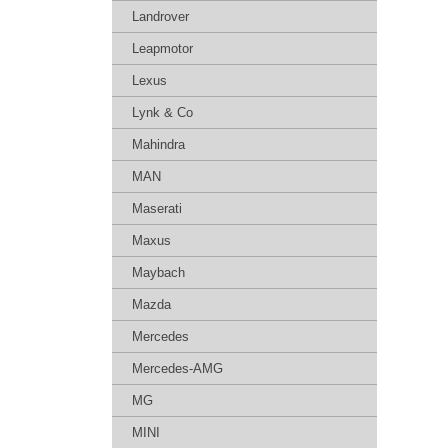
Landrover
Leapmotor
Lexus
Lynk & Co
Mahindra
MAN
Maserati
Maxus
Maybach
Mazda
Mercedes
Mercedes-AMG
MG
MINI