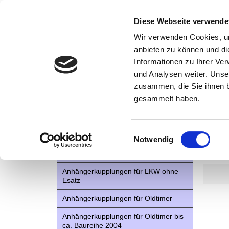
Diese Webseite verwende
Wir verwenden Cookies, um
anbieten zu können und di
Informationen zu Ihrer Ve
Kategorien
Kont
und Analysen weiter. Unse
zusammen, die Sie ihnen b
AHK- Zubehör, Ersatzteile
Startseite
gesammelt haben.
Aktionsware
Capr
Anhängelast erhöhen
Einwilligungsauswahl
Notwendig
Anhängerkupplungen für Fahrzeuge
WEITER
aus den USA Canada England
Anhängerkupplungen für LKW ohne
Esatz
Anhängerkupplungen für Oldtimer
Anhängerkupplungen für Oldtimer bis
ca. Baureihe 2004