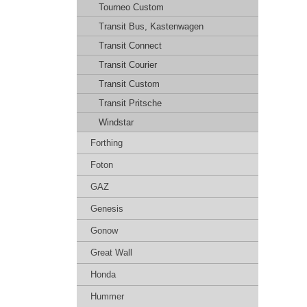
Tourneo Custom
Transit Bus, Kastenwagen
Transit Connect
Transit Courier
Transit Custom
Transit Pritsche
Windstar
Forthing
Foton
GAZ
Genesis
Gonow
Great Wall
Honda
Hummer