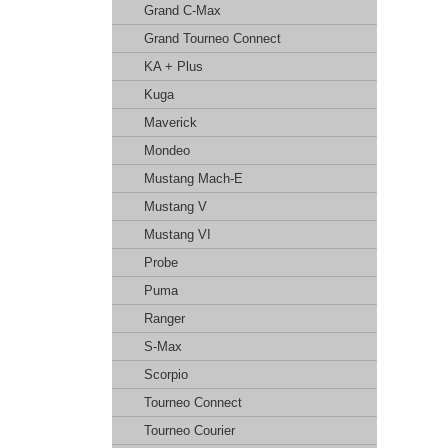
Grand C-Max
Grand Tourneo Connect
KA + Plus
Kuga
Maverick
Mondeo
Mustang Mach-E
Mustang V
Mustang VI
Probe
Puma
Ranger
S-Max
Scorpio
Tourneo Connect
Tourneo Courier