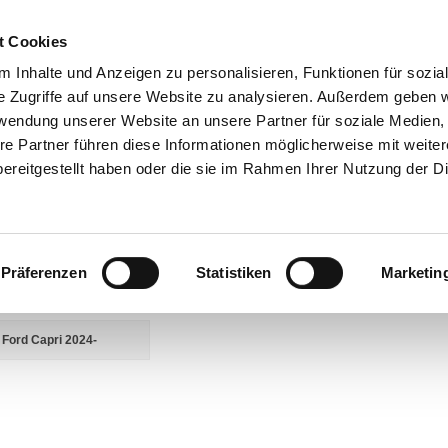
t Cookies
 Inhalte und Anzeigen zu personalisieren, Funktionen für sozia
e Zugriffe auf unsere Website zu analysieren. Außerdem geben w
rwendung unserer Website an unsere Partner für soziale Medien
akt
0 44 89 - 92 34 67 6
AHK-Finder
Kasse
re Partner führen diese Informationen möglicherweise mit weite
ereitgestellt haben oder die sie im Rahmen Ihrer Nutzung der D
Anhängerkupplungen mit Elektrosatz für PKW
Ford
Capri
i
Präferenzen
Statistiken
Marketin
E UNTERKATEGORIEN:
Ford Capri 2024-