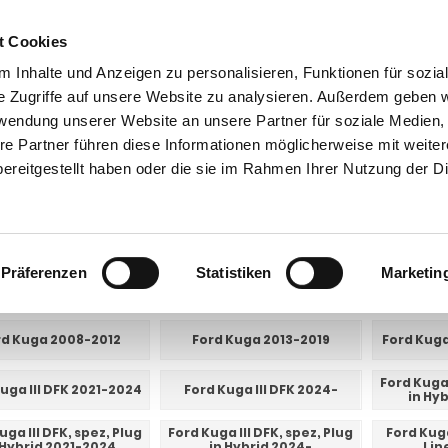
t Cookies
 Inhalte und Anzeigen zu personalisieren, Funktionen für sozia
e Zugriffe auf unsere Website zu analysieren. Außerdem geben w
rwendung unserer Website an unsere Partner für soziale Medien
ntakt
0 44 89 - 92 34 67 6
AHK-Finder
Kasse
re Partner führen diese Informationen möglicherweise mit weite
ereitgestellt haben oder die sie im Rahmen Ihrer Nutzung der D
Anhängerkupplungen mit Elektrosatz für PKW
Ford
Kuga
a
Präferenzen
Statistiken
Marketin
E UNTERKATEGORIEN:
rd Kuga 2008-2012
Ford Kuga 2013-2019
Ford Kuga
Ford Kuga 
uga III DFK 2021-2024
Ford Kuga III DFK 2024-
in Hy
uga III DFK, spez, Plug
Ford Kuga III DFK, spez, Plug
Ford Kuga
 Hybrid 2021-2024
in Hybrid 2024-
Lin