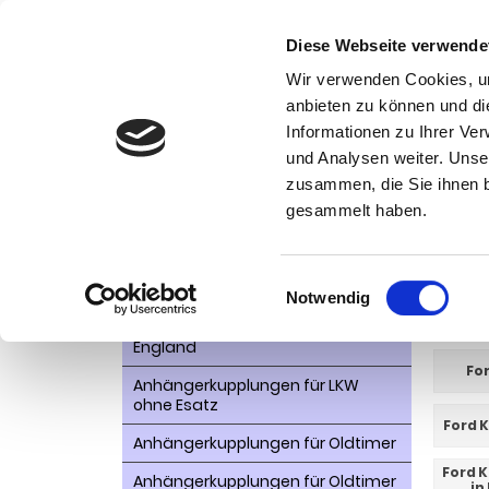
Diese Webseite verwende
Wir verwenden Cookies, um
anbieten zu können und di
Informationen zu Ihrer Ve
Kategorien
Ko
und Analysen weiter. Unse
zusammen, die Sie ihnen b
AHK- Zubehör, Ersatzteile
Startseite
gesammelt haben.
Aktionsware
Kug
Anhängelast erhöhen
Einwilligungsauswahl
Notwendig
Anhängerkupplungen für
WEITER
Fahrzeuge aus den USA Canada
England
Fo
Anhängerkupplungen für LKW
ohne Esatz
Ford K
Anhängerkupplungen für Oldtimer
Ford K
Anhängerkupplungen für Oldtimer
in