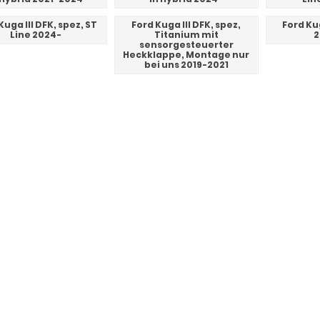
Kuga III DFK, spez, ST
Ford Kuga III DFK, spez,
Ford Ku
Line 2024-
Titanium mit
2
sensorgesteuerter
Heckklappe, Montage nur
bei uns 2019-2021