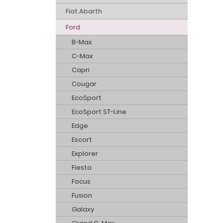
Fiat Abarth
Ford
B-Max
C-Max
Capri
Cougar
EcoSport
EcoSport ST-Line
Edge
Escort
Explorer
Fiesta
Focus
Fusion
Galaxy