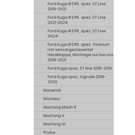
Ford Kuga III DFK, spez, ST Line
2019-2021
Ford Kuga III DFK, spez, ST Line
2021-2024
Ford Kuga III DFK, spez, ST Line
2024-
Ford Kuga III DFK, spez, Titanium
mit sensorgesteuerter
Heckklappe, Montage nur bei uns
2019-2021
Ford Kuga spez, ST line 2015-2019
Ford Kuga spez, Vignale 2016-
2020
Maverick
Mondeo
Mustang Mach-E
Mustang V
Mustang VI
Probe