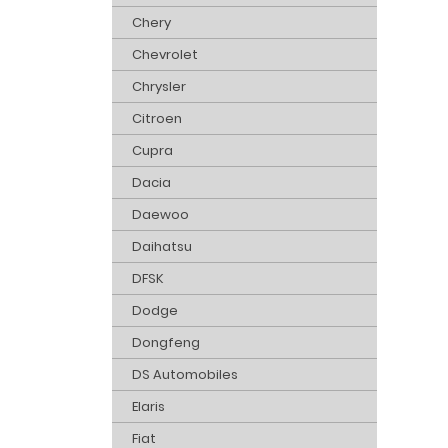
Chery
Chevrolet
Chrysler
Citroen
Cupra
Dacia
Daewoo
Daihatsu
DFSK
Dodge
Dongfeng
DS Automobiles
Elaris
Fiat