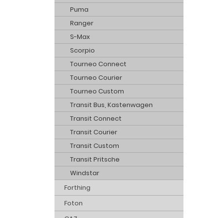
Puma
Ranger
S-Max
Scorpio
Tourneo Connect
Tourneo Courier
Tourneo Custom
Transit Bus, Kastenwagen
Transit Connect
Transit Courier
Transit Custom
Transit Pritsche
Windstar
Forthing
Foton