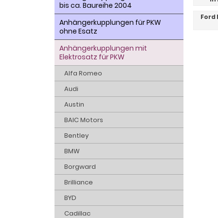
bis ca. Baureihe 2004
Ford 
Anhängerkupplungen für PKW
ohne Esatz
Anhängerkupplungen mit
Elektrosatz für PKW
Alfa Romeo
Audi
Austin
BAIC Motors
Bentley
BMW
Borgward
Brilliance
BYD
Cadillac