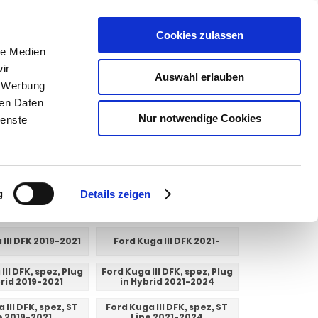
Cookies zulassen
le Medien
SUCHEN
ir
Auswahl erlauben
, Werbung
Warenkorb
0
Artikel
ren Daten
Nur notwendige Cookies
ienste
g
Details zeigen
 III DFK 2019-2021
Ford Kuga III DFK 2021-
III DFK, spez, Plug
Ford Kuga III DFK, spez, Plug
brid 2019-2021
in Hybrid 2021-2024
 III DFK, spez, ST
Ford Kuga III DFK, spez, ST
e 2019-2021
Line 2021-2024