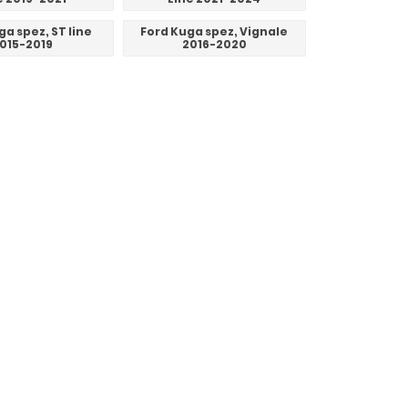
ga spez, ST line
Ford Kuga spez, Vignale
015-2019
2016-2020