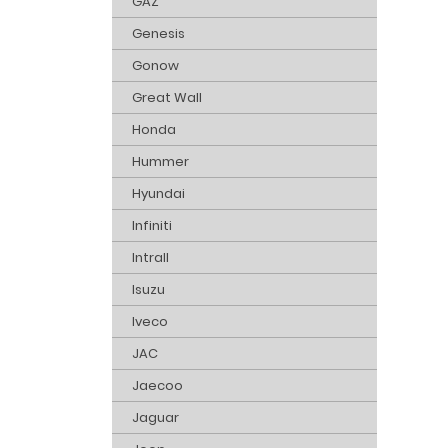
GAZ
Genesis
Gonow
Great Wall
Honda
Hummer
Hyundai
Infiniti
Intrall
Isuzu
Iveco
JAC
Jaecoo
Jaguar