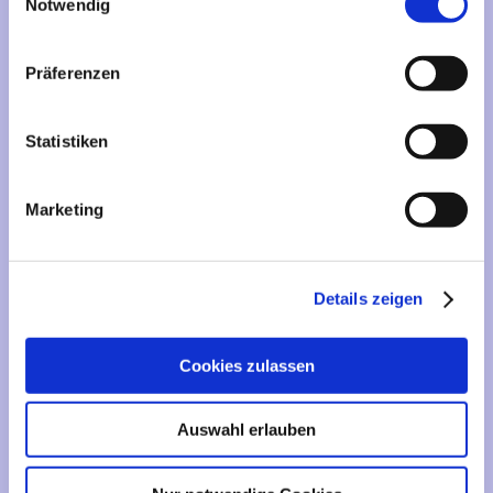
Mehr über...
Notwendig
Lieferzeit
Präferenzen
Artikelfinder
Statistiken
Vertrag widerrufen
Marketing
Informationen
Liefer- und Versandkosten
Details zeigen
Privatsphäre und Datenschutz
Impressum
Cookies zulassen
Kontakt
Sitemap
Auswahl erlauben
Widerrufsrecht & Widerrufsformular
AGB