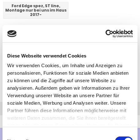
Ford Edge spez, ST line,
Montage nur bei uns im Haus
2017-
Diese Webseite verwendet Cookies
Wir verwenden Cookies, um Inhalte und Anzeigen zu
personalisieren, Funktionen für soziale Medien anbieten
zu können und die Zugriffe auf unsere Website zu
analysieren. Außerdem geben wir Informationen zu Ihrer
Verwendung unserer Website an unsere Partner für
soziale Medien, Werbung und Analysen weiter. Unsere
Anfrage
Anrufen
AHK-Finder
Partner führen diese Informationen möglicherweise mit
weiteren Daten zusammen, die Sie ihnen bereitgestellt
haben oder die sie im Rahmen Ihrer Nutzung der Dienste
gesammelt haben.
Einwilligungsauswahl