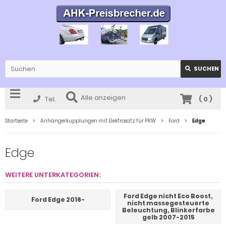
SUCHEN
Alle anzeigen
Tel.
(
0
)
Startseite
Anhängerkupplungen mit Elektrosatz für PKW
Ford
Edge
Edge
WEITERE UNTERKATEGORIEN:
Ford Edge nicht Eco Boost,
Ford Edge 2016-
nicht massegesteuerte
Beleuchtung, Blinkerfarbe
gelb 2007-2015