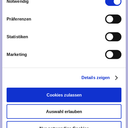
Mehr über...
Notwendig
Lieferzeit
Präferenzen
Artikelfinder
Statistiken
Vertrag widerrufen
Marketing
Informationen
Liefer- und Versandkosten
Details zeigen
Privatsphäre und Datenschutz
Impressum
Cookies zulassen
Kontakt
Sitemap
Auswahl erlauben
Widerrufsrecht & Widerrufsformular
AGB