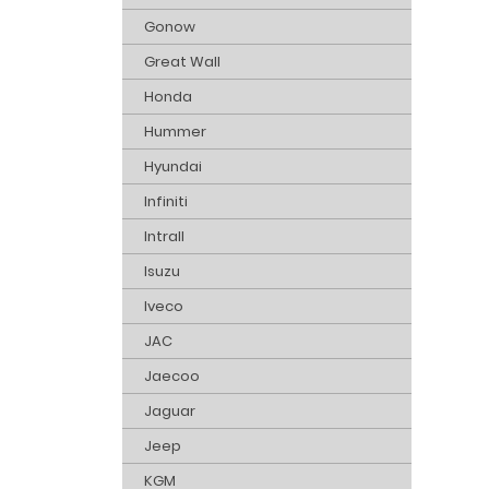
Gonow
Great Wall
Honda
Hummer
Hyundai
Infiniti
Intrall
Isuzu
Iveco
JAC
Jaecoo
Jaguar
Jeep
KGM