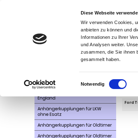
Diese Webseite verwende
Wir verwenden Cookies, um
anbieten zu können und di
Informationen zu Ihrer Ve
Kategorien
Ko
und Analysen weiter. Unse
zusammen, die Sie ihnen b
AHK- Zubehör, Ersatzteile
Startseite
gesammelt haben.
Aktionsware
Tour
Anhängelast erhöhen
Einwilligungsauswahl
Notwendig
Anhängerkupplungen für
WEITER
Fahrzeuge aus den USA Canada
England
Ford T
Anhängerkupplungen für LKW
ohne Esatz
Anhängerkupplungen für Oldtimer
Anhängerkupplungen für Oldtimer