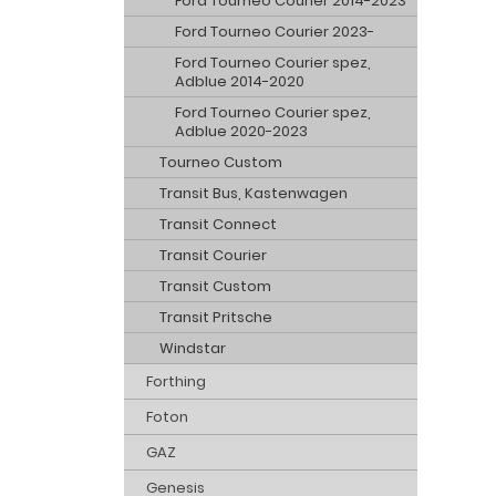
Ford Tourneo Courier 2014-2023
Ford Tourneo Courier 2023-
Ford Tourneo Courier spez,
Adblue 2014-2020
Ford Tourneo Courier spez,
Adblue 2020-2023
Tourneo Custom
Transit Bus, Kastenwagen
Transit Connect
Transit Courier
Transit Custom
Transit Pritsche
Windstar
Forthing
Foton
GAZ
Genesis