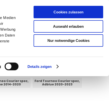
Cookies zulassen
le Medien
SUCHEN
ir
Auswahl erlauben
, Werbung
Warenkorb
0
Artikel
ren Daten
Nur notwendige Cookies
ienste
g
Details zeigen
neo Courier spez,
Ford Tourneo Courier spez,
ue 2014-2020
Adblue 2020-2023