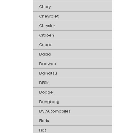
Chery
Chevrolet
Chrysler
Citroen
Cupra
Dacia
Daewoo
Daihatsu
DFSK
Dodge
Dongfeng
DS Automobiles
Elaris
Fiat