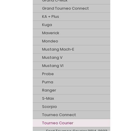
Grand C-Max
Grand Tourneo Connect
KA + Plus
Kuga
Maverick
Mondeo
Mustang Mach-E
Mustang V
Mustang VI
Probe
Puma
Ranger
S-Max
Scorpio
Tourneo Connect
Tourneo Courier