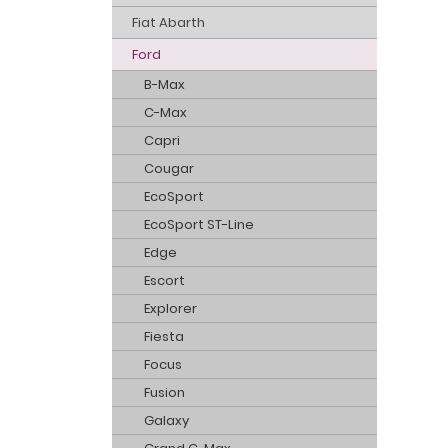
Fiat Abarth
Ford
B-Max
C-Max
Capri
Cougar
EcoSport
EcoSport ST-Line
Edge
Escort
Explorer
Fiesta
Focus
Fusion
Galaxy