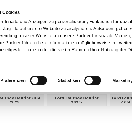
t Cookies
 Inhalte und Anzeigen zu personalisieren, Funktionen für sozia
e Zugriffe auf unsere Website zu analysieren. Außerdem geben w
rwendung unserer Website an unsere Partner für soziale Medien
ntakt
0 44 89 - 92 34 67 6
AHK-Finder
Kasse
re Partner führen diese Informationen möglicherweise mit weite
ereitgestellt haben oder die sie im Rahmen Ihrer Nutzung der D
Anhängerkupplungen mit Elektrosatz für PKW
Ford
Tourneo Courier
neo Courier
Präferenzen
Statistiken
Marketin
E UNTERKATEGORIEN:
ourneo Courier 2014-
Ford Tourneo Courier
Ford Tour
2023
2023-
Adbl