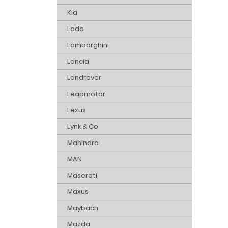
Kia
Lada
Lamborghini
Lancia
Landrover
Leapmotor
Lexus
Lynk & Co
Mahindra
MAN
Maserati
Maxus
Maybach
Mazda