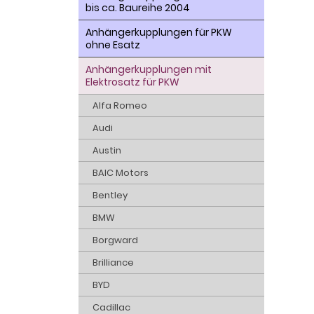
bis ca. Baureihe 2004
Anhängerkupplungen für PKW
ohne Esatz
Anhängerkupplungen mit
Elektrosatz für PKW
Alfa Romeo
Audi
Austin
BAIC Motors
Bentley
BMW
Borgward
Brilliance
BYD
Cadillac