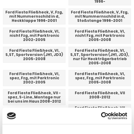
1996-
Ford Fiesta Fließheck, V, Fzg,
Ford Fiesta Fließheck, V, Fzg,
mit Nummernschild in d,
mit Nummernschild in d,
Heckklappe 1996-2001
Stoßstange 1996-2001
Ford Fiesta Fließheck, VI,
Ford Fiesta Fließheck, VI,
nicht Fzg, mit Parktronic
nicht Fzg, mit Parktronic
2002-2005
2005-2008
Ford Fiesta Fließheck, VI,
Ford Fiesta Fließheck, VI,
S,ST, Sportversion (JH1, JD3)
S,ST, Sportversion (JH1, JD3),
2005-2008
nur für Heckträgerbetrieb
2005-2008
Ford Fiesta Fließheck, VI,
Ford Fiesta Fließheck, VI,
spez, Fzg, mit Parktronic
spez, Fzg, mit Parktronic
2002-2005
2005-2008
Ford Fiesta Fließheck, VII -
Ford Fiesta Fließheck, VII
spez, S-Line, Montage nur
2008-2012
bei uns im Haus 2008-2012
Ford Fiesta Fließheck, VII
2012-2017
Ford Fiesta Fließheck, VII,
Ford Fiesta Fließheck, VII,
spez, ST line 2014-2017
spez, ST, nur für
Heckträgerbetrieb,