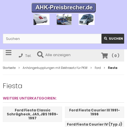
SUCHEN
Alle anzeigen
Tel.
(
0
)
Startseite
Anhängerkupplungen mit Elektrosatz für PKW
Ford
Fiesta
Fiesta
WEITERE UNTERKATEGORIEN:
Ford Fiesta Classic
Ford Fiesta Courier III 1991-
Schrägheck, JAS,JBS 1989-
1996
1997
Ford Fiesta Courier IV (Typ J)