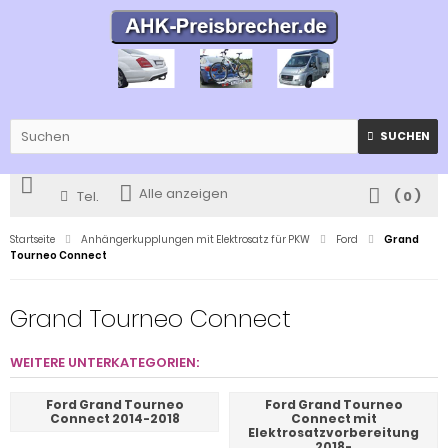
SUCHEN
Alle anzeigen
Tel.
(
0
)
Startseite
Anhängerkupplungen mit Elektrosatz für PKW
Ford
Grand
Tourneo Connect
Grand Tourneo Connect
WEITERE UNTERKATEGORIEN:
Ford Grand Tourneo
Ford Grand Tourneo
Connect 2014-2018
Connect mit
Elektrosatzvorbereitung
2018-