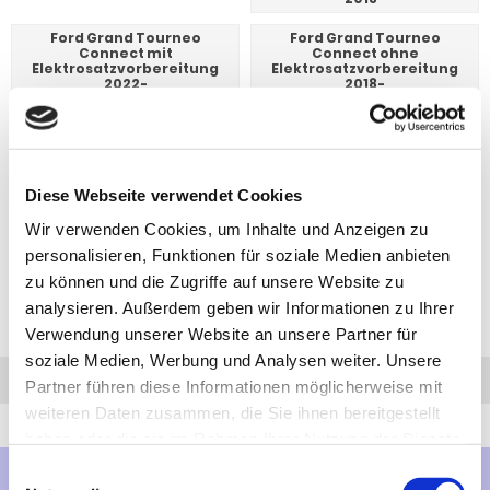
Ford Grand Tourneo
Ford Grand Tourneo
Connect mit
Connect ohne
Elektrosatzvorbereitung
Elektrosatzvorbereitung
2022-
2018-
Ford Grand Tourneo
Connect ohne
Elektrosatzvorbereitung
2022-
Diese Webseite verwendet Cookies
Wir verwenden Cookies, um Inhalte und Anzeigen zu
personalisieren, Funktionen für soziale Medien anbieten
zu können und die Zugriffe auf unsere Website zu
analysieren. Außerdem geben wir Informationen zu Ihrer
Verwendung unserer Website an unsere Partner für
soziale Medien, Werbung und Analysen weiter. Unsere
Anfrage
Anrufen
AHK-Finder
Partner führen diese Informationen möglicherweise mit
weiteren Daten zusammen, die Sie ihnen bereitgestellt
haben oder die sie im Rahmen Ihrer Nutzung der Dienste
gesammelt haben.
Einwilligungsauswahl