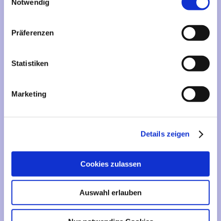
Mehr über...
Notwendig
Lieferzeit
Präferenzen
Artikelfinder
Statistiken
Vertrag widerrufen
Marketing
Informationen
Liefer- und Versandkosten
Details zeigen
Privatsphäre und Datenschutz
Impressum
Cookies zulassen
Kontakt
Sitemap
Auswahl erlauben
Widerrufsrecht & Widerrufsformular
AGB